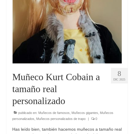
8
Muñeco Kurt Cobain a
DIC 2025
tamaño real
personalizado
publicado en:
Muñecos de famosos
,
Muñecos gigantes
,
Muñecos
personalizados
,
Muñecos personalizados de trapo
|
0
Has leído bien, también hacemos muñecos a tamaño real