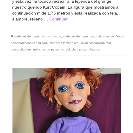
y esta vez ha tocado recrear a la leyenda del grunge,
nuestro querido Kurt Cobain. La figura que mostramos a
continuación mide 1.75 metros y está realizada con tela,
alambre, relleno …
Continuar
muñecos de trapo hechos a mano
,
muñecos de trapo personalizados
,
muñecos
personalizados con tu cara
,
muñecos tamaño real
,
muñecos tamaño real
personalizados
,
peluches de personas
,
peluches personalizados