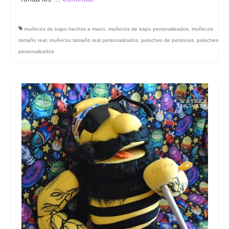
muñecos de trapo hechos a mano
,
muñecos de trapo personalizados
,
muñecos
tamaño real
,
muñecos tamaño real personalizados
,
peluches de personas
,
peluches
personalizados