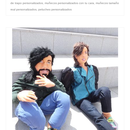
de trapo personalizados
,
muñecos personalizados con tu cara
,
muñecos tamaño
real personalizados
,
peluches personalizados