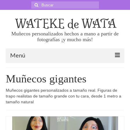
Buscar
por:
Muñecos personalizados hechos a mano a partir de
fotografías ¡y mucho más!
Menú
Sobre nosotras
Muñecos gigantes
Precios
Muñecos gigantes personalizados a tamaño real. Figuras de
Haz tu pedido
trapo realistas de tamaño grande con tu cara, desde 1 metro a
tamaño natural
Preguntas frecuentes
Superklones 50 cm