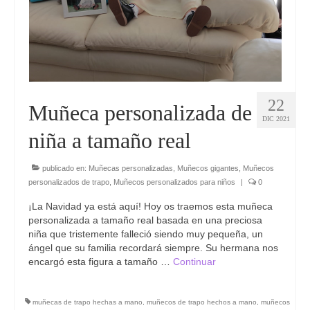
22
Muñeca personalizada de
DIC 2021
niña a tamaño real
publicado en:
Muñecas personalizadas
,
Muñecos gigantes
,
Muñecos
personalizados de trapo
,
Muñecos personalizados para niños
|
0
¡La Navidad ya está aquí! Hoy os traemos esta muñeca
personalizada a tamaño real basada en una preciosa
niña que tristemente falleció siendo muy pequeña, un
ángel que su familia recordará siempre. Su hermana nos
encargó esta figura a tamaño …
Continuar
muñecas de trapo hechas a mano
,
muñecos de trapo hechos a mano
,
muñecos