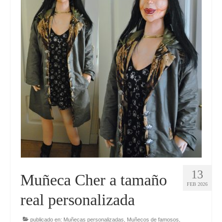
Mini Yo 45 cm
Mini Yo 30 cm
Muñecos de boda
Muñecos infantiles
Marionetas
BLOG
13
Muñeca Cher a tamaño
FEB 2026
real personalizada
publicado en:
Muñecas personalizadas
,
Muñecos de famosos
,