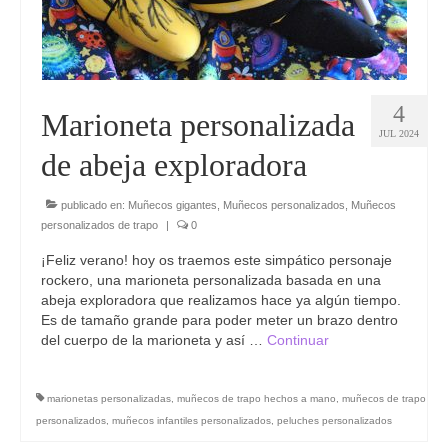
4
Marioneta personalizada
JUL 2024
de abeja exploradora
publicado en:
Muñecos gigantes
,
Muñecos personalizados
,
Muñecos
personalizados de trapo
|
0
¡Feliz verano! hoy os traemos este simpático personaje
rockero, una marioneta personalizada basada en una
abeja exploradora que realizamos hace ya algún tiempo.
Es de tamaño grande para poder meter un brazo dentro
del cuerpo de la marioneta y así …
Continuar
marionetas personalizadas
,
muñecos de trapo hechos a mano
,
muñecos de trapo
personalizados
,
muñecos infantiles personalizados
,
peluches personalizados