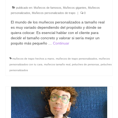
publicado en:
Muñecos de famosos
,
Muñecos gigantes
,
Muñecos
personalizados
,
Muñecos personalizados de trapo
|
0
El mundo de los muñecos personalizados a tamaño real
es muy variado dependiendo del propósito y dónde se
quiera colocar. Es esencial hablar con el cliente para
decidir el tamaño concreto y valorar si sería mejor un
poquito más pequeño …
Continuar
muñecos de trapo hechos a mano
,
muñecos de trapo personalizados
,
muñecos
personalizados con tu cara
,
muñecos tamaño real
,
peluches de personas
,
peluches
personalizados