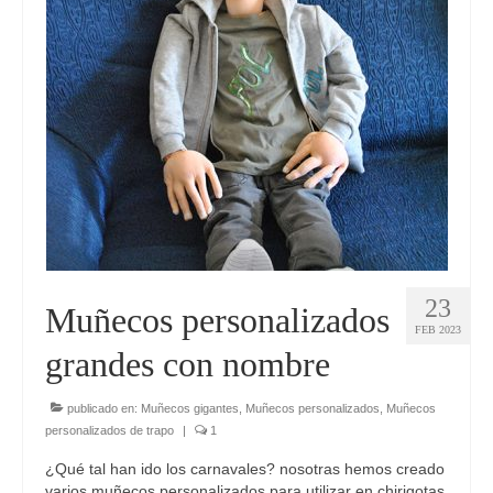
23
Muñecos personalizados
FEB 2023
grandes con nombre
publicado en:
Muñecos gigantes
,
Muñecos personalizados
,
Muñecos
personalizados de trapo
|
1
¿Qué tal han ido los carnavales? nosotras hemos creado
varios muñecos personalizados para utilizar en chirigotas