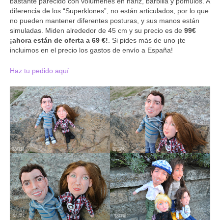
bastante parecido con volúmenes en nariz, barbilla y pómulos. A
Mini Yo 45 cm
diferencia de los “Superklones”, no están articulados, por lo que
no pueden mantener diferentes posturas, y sus manos están
Mini Yo 30 cm
simuladas. Miden alrededor de 45 cm y su precio es de
99€
¡ahora están de oferta a 69 €!
. Si pides más de uno ¡te
Muñecos de boda
incluimos en el precio los gastos de envío a España!
Muñecos infantiles
Haz tu pedido aquí
Marionetas
BLOG