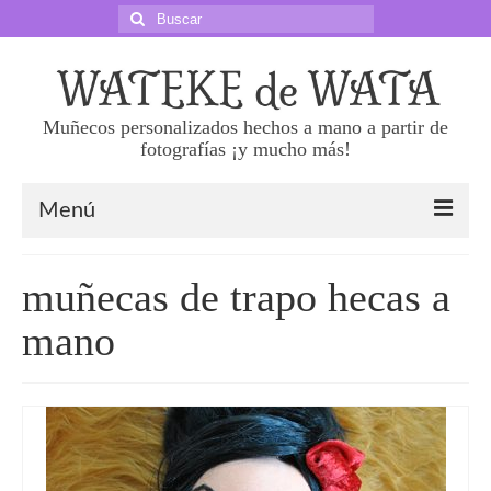
Buscar
por:
Muñecos personalizados hechos a mano a partir de
fotografías ¡y mucho más!
Menú
Sobre nosotras
muñecas de trapo hecas a
Precios
mano
Haz tu pedido
Preguntas frecuentes
Superklones 50 cm