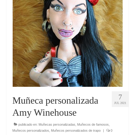
Mini Yo 45 cm
Mini Yo 30 cm
Muñecos de boda
Muñecos infantiles
Marionetas
BLOG
7
Muñeca personalizada
JUL 2021
Amy Winehouse
publicado en:
Muñecas personalizadas
,
Muñecos de famosos
,
Muñecos personalizados
,
Muñecos personalizados de trapo
|
0