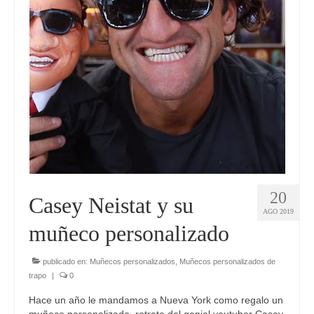
Mini Yo 45 cm
Mini Yo 30 cm
Muñecos de boda
Muñecos infantiles
Marionetas
BLOG
20
Casey Neistat y su
AGO 2019
muñeco personalizado
publicado en:
Muñecos personalizados
,
Muñecos personalizados de
trapo
|
0
Hace un año le mandamos a Nueva York como regalo un
muñeco personalizado, retrato del genial youtuber Casey