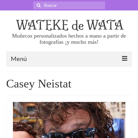
Buscar
por:
Muñecos personalizados hechos a mano a partir de
fotografías ¡y mucho más!
Menú
Sobre nosotras
Casey Neistat
Precios
Haz tu pedido
Preguntas frecuentes
Superklones 50 cm