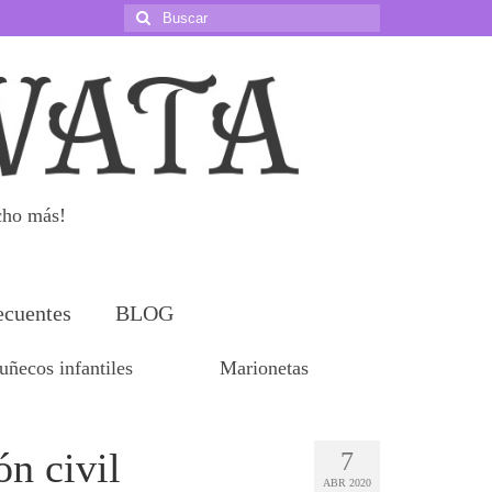
Buscar
por:
cho más!
ecuentes
BLOG
ñecos infantiles
Marionetas
n civil
7
ABR 2020