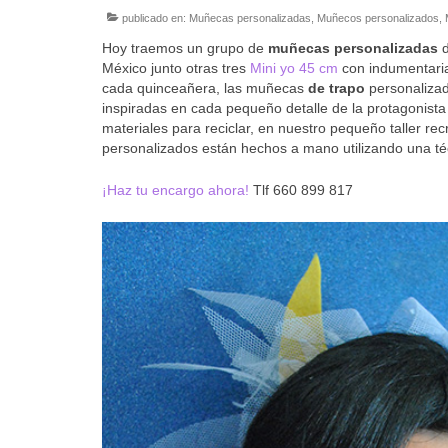
publicado en:
Muñecas personalizadas
,
Muñecos personalizados
,
Hoy traemos un grupo de
muñecas personalizadas
d
México junto otras tres
Mini yo 45 cm
con indumentaria 
cada quinceañera, las muñecas
de trapo
personalizada
inspiradas en cada pequeño detalle de la protagonista
materiales para reciclar, en nuestro pequeño taller
personalizados están hechos a mano utilizando una técn
¡Haz tu encargo ahora!
Tlf 660 899 817