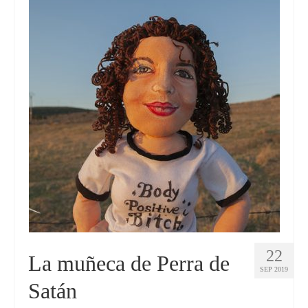
Mini Yo 45 cm
Mini Yo 30 cm
Muñecos de boda
Muñecos infantiles
Marionetas
BLOG
22
La muñeca de Perra de
SEP 2019
Satán