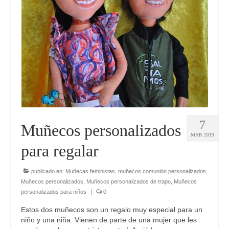
7
Muñecos personalizados
MAR 2019
para regalar
publicado en:
Muñecas feministas
,
muñecos comunión personalizados
,
Muñecos personalizados
,
Muñecos personalizados de trapo
,
Muñecos
personalizados para niños
|
0
Estos dos muñecos son un regalo muy especial para un
niño y una niña. Vienen de parte de una mujer que les