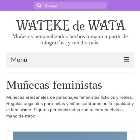
Buscar
por:
Muñecos personalizados hechos a mano a partir de
fotografías ¡y mucho más!
Menú
Sobre nosotras
Muñecas feministas
Precios
Muñecas artesanales de personajes feministas ficticios y reales.
Haz tu pedido
Regalos originales para niñas y niños centrados en la igualdad y
el feminismo. Figuras personalizadas con tu cara hechas a
Preguntas frecuentes
mano de trapo
Superklones 50 cm