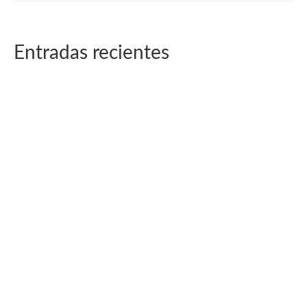
Entradas recientes
Muñeca Cher a tamaño real personalizada
febrero 13, 2026