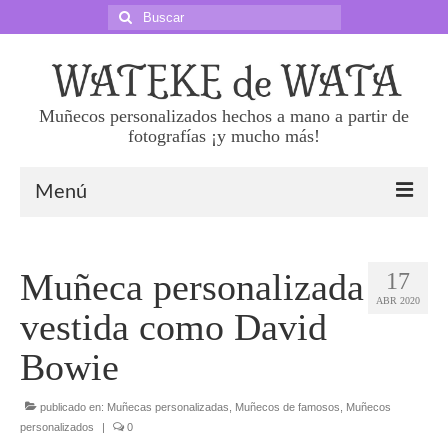
Buscar
por:
Muñecos personalizados hechos a mano a partir de
fotografías ¡y mucho más!
Menú
Sobre nosotras
Muñeca personalizada
17
Precios
ABR 2020
vestida como David
Haz tu pedido
Bowie
Preguntas frecuentes
publicado en:
Muñecas personalizadas
,
Muñecos de famosos
,
Muñecos
Superklones 50 cm
personalizados
|
0