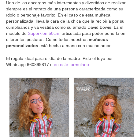
Mini Yo 45 cm
Uno de los encargos más interesantes y divertidos de realizar
siempre es el retrato de una persona caracterizada como su
Mini Yo 30 cm
ídolo o personaje favorito. En el caso de esta muñeca
personalizada, lleva la cara de la chica que la recibiría por su
Muñecos de boda
cumpleaños y va vestida como su amado David Bowie. Es el
modelo de
Superklon 50cm
, articulada para poder ponerla en
Muñecos infantiles
diferentes posturas. Como todos nuestros
muñecos
personalizados
está hecha a mano con mucho amor.
Marionetas
El regalo ideal para el día de la madre. Pide el tuyo por
BLOG
Whatsapp 660899817 o
en este formulario.