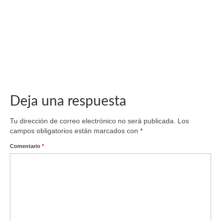
Marioneta personalizada de chica con vestido
junio 9, 2025
La protagonista de hoy es una marioneta personalizada de
una chica sueca con su vestido...
Deja una respuesta
Tu dirección de correo electrónico no será publicada.
Los
campos obligatorios están marcados con
*
Comentario
*