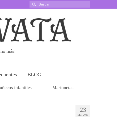
Buscar
por:
cho más!
ecuentes
BLOG
ñecos infantiles
Marionetas
23
SEP 2020