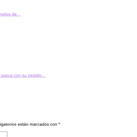
mplos de...
sueca con su vestido...
igatorios están marcados con
*