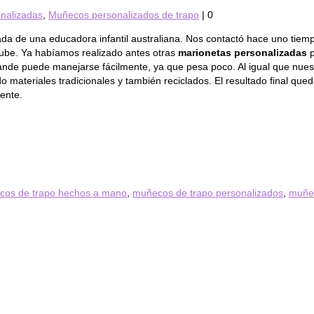
nalizadas
,
Muñecos personalizados de trapo
|
0
zada de una educadora infantil australiana. Nos contactó hace uno tie
Tube. Ya habíamos realizado antes otras
marionetas personalizadas
p
ande puede manejarse fácilmente, ya que pesa poco. Al igual que nue
zando materiales tradicionales y también reciclados. El resultado final 
ente.
cos de trapo hechos a mano
,
muñecos de trapo personalizados
,
muñec