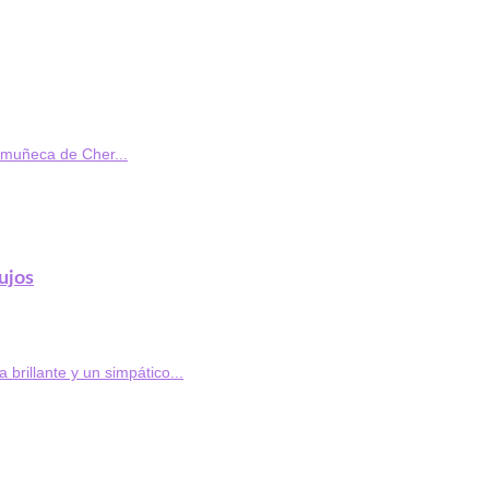
 muñeca de Cher...
ujos
brillante y un simpático...